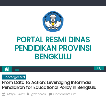
Skip
to
content
PORTAL RESMI DINAS
PENDIDIKAN PROVINSI
BENGKULU
Uncategorized
From Data to Action: Leveraging Informasi
Pendidikan for Educational Policy in Bengkulu
Posted
Author
on
May 8, 2026
gacorkali
Comments Off
on
From
Data