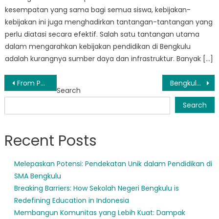
kesempatan yang sama bagi semua siswa, kebijakan-
kebijakan ini juga menghadirkan tantangan-tantangan yang
perlu diatasi secara efektif. Salah satu tantangan utama
dalam mengarahkan kebijakan pendidikan di Bengkulu
adalah kurangnya sumber daya dan infrastruktur. Banyak […]
Post
From Policy to Practice: How Layanan Disdik Bengkulu is Changing the Education Landscape
Bengkulu Memimpin dalam Mempromosikan Praktik Pendidikan Inklusif
Search
navigation
Search
Recent Posts
Melepaskan Potensi: Pendekatan Unik dalam Pendidikan di
SMA Bengkulu
Breaking Barriers: How Sekolah Negeri Bengkulu is
Redefining Education in Indonesia
Membangun Komunitas yang Lebih Kuat: Dampak