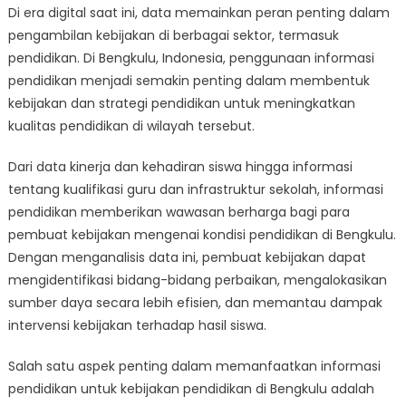
Di era digital saat ini, data memainkan peran penting dalam
to
pengambilan kebijakan di berbagai sektor, termasuk
Action:
Leveraging
pendidikan. Di Bengkulu, Indonesia, penggunaan informasi
Informasi
pendidikan menjadi semakin penting dalam membentuk
Pendidikan
kebijakan dan strategi pendidikan untuk meningkatkan
for
kualitas pendidikan di wilayah tersebut.
Educational
Policy
Dari data kinerja dan kehadiran siswa hingga informasi
in
tentang kualifikasi guru dan infrastruktur sekolah, informasi
Bengkulu
pendidikan memberikan wawasan berharga bagi para
pembuat kebijakan mengenai kondisi pendidikan di Bengkulu.
Dengan menganalisis data ini, pembuat kebijakan dapat
mengidentifikasi bidang-bidang perbaikan, mengalokasikan
sumber daya secara lebih efisien, dan memantau dampak
intervensi kebijakan terhadap hasil siswa.
Salah satu aspek penting dalam memanfaatkan informasi
pendidikan untuk kebijakan pendidikan di Bengkulu adalah