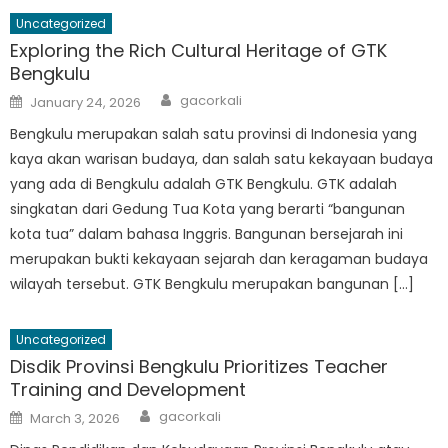
Uncategorized
Exploring the Rich Cultural Heritage of GTK
Bengkulu
Author
Posted
gacorkali
January 24, 2026
on
Bengkulu merupakan salah satu provinsi di Indonesia yang
kaya akan warisan budaya, dan salah satu kekayaan budaya
yang ada di Bengkulu adalah GTK Bengkulu. GTK adalah
singkatan dari Gedung Tua Kota yang berarti “bangunan
kota tua” dalam bahasa Inggris. Bangunan bersejarah ini
merupakan bukti kekayaan sejarah dan keragaman budaya
wilayah tersebut. GTK Bengkulu merupakan bangunan […]
Uncategorized
Disdik Provinsi Bengkulu Prioritizes Teacher
Training and Development
Author
Posted
gacorkali
March 3, 2026
on