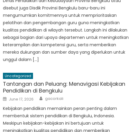
Dinas Pendidikan dan Kebudayaan Provinsi Bengkulu atau
disebut juga Disdik Provinsi Bengkulu baru-baru ini
mengumumkan komitmennya untuk memprioritaskan
pelatihan dan pengembangan guru guna meningkatkan
kualitas pendidikan di wilayah tersebut. Langkah ini dilakukan
sebagai bagian dari upaya departemen untuk meningkatkan
keterampilan dan kompetensi guru, serta memberikan
mereka dukungan dan sumber daya yang diperlukan untuk
unggul dalam […]
Uncategorized
Tantangan dan Peluang: Menavigasi Kebijakan
Pendidikan di Bengkulu
Author
Posted
gacorkali
June 17, 2026
on
Kebijakan pendidikan memainkan peran penting dalam
membentuk sistem pendidikan di Bengkulu, Indonesia.
Meskipun kebijakan-kebijakan ini bertujuan untuk
meningkatkan kualitas pendidikan dan memberikan